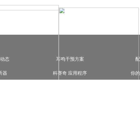
闻动态
耳鸣干预方案
配
听器
科赛奇 应用程序
你的