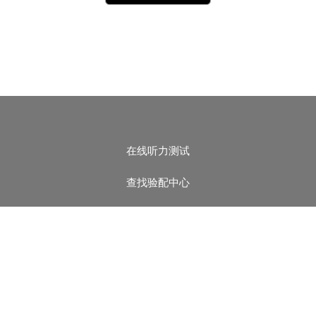
在线听力测试
查找验配中心
新闻动态
助听器
耳鸣干预方案
科赛奇 应用程序